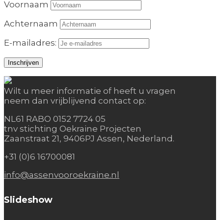
Voornaam
Achternaam
E-mailadres:
Wilt u meer informatie of heeft u vragen
neem dan vrijblijvend contact op:
NL61 RABO 0152 7724 05
tnv stichting Oekraine Projecten
Zaanstraat 21, 9406PJ Assen, Nederland.
+31 (0)6 16700081
info@assenvooroekraine.nl
Slideshow