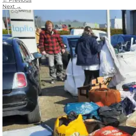
←
Previous
Next
→