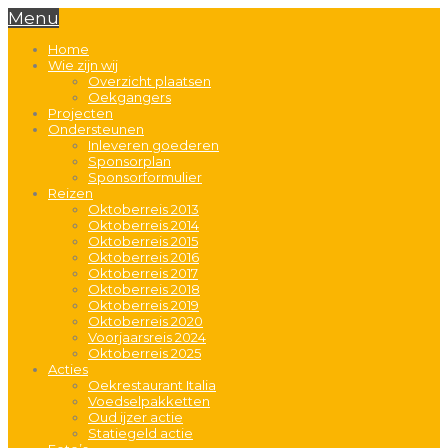
Menu
Home
Wie zijn wij
Overzicht plaatsen
Oekgangers
Projecten
Ondersteunen
Inleveren goederen
Sponsorplan
Sponsorformulier
Reizen
Oktoberreis 2013
Oktoberreis 2014
Oktoberreis 2015
Oktoberreis 2016
Oktoberreis 2017
Oktoberreis 2018
Oktoberreis 2019
Oktoberreis 2020
Voorjaarsreis 2024
Oktoberreis 2025
Acties
Oekrestaurant Italia
Voedselpakketten
Oud ijzer actie
Statiegeld actie