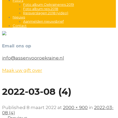
Foto’s
Foto album Oekraïnereis 2019
Foto album reis 2018
Reisverslagen 2018 (video)
Nieuws
Aanmelden nieuwsbrief
Contact
Email ons op
info@assenvooroekraine.nl
Maak uw gift over
2022-03-08 (4)
Published
8 maart 2022
at
2000 × 900
in
2022-03-
08 (4)