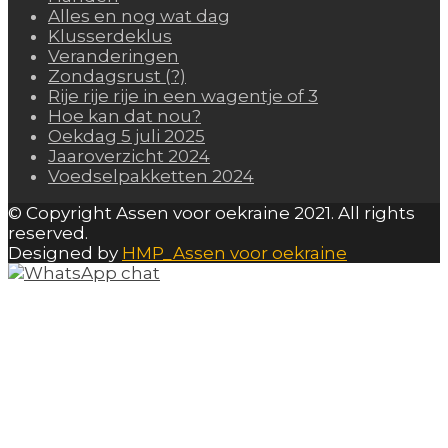
Alles en nog wat dag
Klusserdeklus
Veranderingen
Zondagsrust (?)
Rije rije rije in een wagentje of 3
Hoe kan dat nou?
Oekdag 5 juli 2025
Jaaroverzicht 2024
Voedselpakketten 2024
© Copyright Assen voor oekraine 2021. All rights
reserved.
Designed by
HMP_Assen voor oekraine