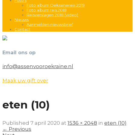
Foto’s
Foto album Oekraïnereis 2019
Foto album reis 2018
Reisverslagen 2018 (video)
Nieuws
Aanmelden nieuwsbrief
Contact
Email ons op
info@assenvooroekraine.nl
Maak uw gift over
eten (10)
Published
7 april 2020
at
1536 × 2048
in
eten (10)
←
Previous