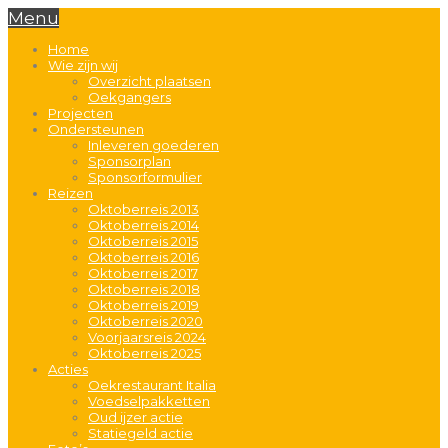
Menu
Home
Wie zijn wij
Overzicht plaatsen
Oekgangers
Projecten
Ondersteunen
Inleveren goederen
Sponsorplan
Sponsorformulier
Reizen
Oktoberreis 2013
Oktoberreis 2014
Oktoberreis 2015
Oktoberreis 2016
Oktoberreis 2017
Oktoberreis 2018
Oktoberreis 2019
Oktoberreis 2020
Voorjaarsreis 2024
Oktoberreis 2025
Acties
Oekrestaurant Italia
Voedselpakketten
Oud ijzer actie
Statiegeld actie