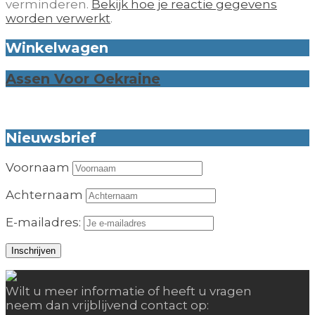
verminderen.
Bekijk hoe je reactie gegevens
worden verwerkt
.
Winkelwagen
Assen Voor Oekraine
Nieuwsbrief
Voornaam
Achternaam
E-mailadres:
Wilt u meer informatie of heeft u vragen
neem dan vrijblijvend contact op: