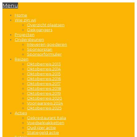
Menu
Home
Wie zijn wij
Overzicht plaatsen
Oekgangers
Projecten
Ondersteunen
Inleveren goederen
Sponsorplan
Sponsorformulier
Reizen
Oktoberreis 2013
Oktoberreis 2014
Oktoberreis 2015
Oktoberreis 2016
Oktoberreis 2017
Oktoberreis 2018
Oktoberreis 2019
Oktoberreis 2020
Voorjaarsreis 2024
Oktoberreis 2025
Acties
Oekrestaurant Italia
Voedselpakketten
Oud ijzer actie
Statiegeld actie