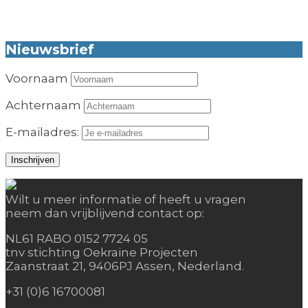
Nieuwsbrief
Voornaam
Achternaam
E-mailadres:
Wilt u meer informatie of heeft u vragen
neem dan vrijblijvend contact op:
NL61 RABO 0152 7724 05
tnv stichting Oekraine Projecten
Zaanstraat 21, 9406PJ Assen, Nederland.
+31 (0)6 16700081