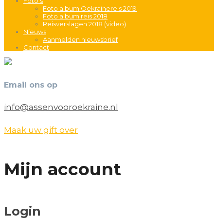
Foto’s
Foto album Oekraïnereis 2019
Foto album reis 2018
Reisverslagen 2018 (video)
Nieuws
Aanmelden nieuwsbrief
Contact
Email ons op
info@assenvooroekraine.nl
Maak uw gift over
Mijn account
Login