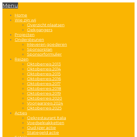
Menu
Home
Wie zijn wij
Overzicht plaatsen
Oekgangers
Projecten
Ondersteunen
Inleveren goederen
Sponsorplan
Sponsorformulier
Reizen
Oktoberreis 2013
Oktoberreis 2014
Oktoberreis 2015
Oktoberreis 2016
Oktoberreis 2017
Oktoberreis 2018
Oktoberreis 2019
Oktoberreis 2020
Voorjaarsreis 2024
Oktoberreis 2025
Acties
Oekrestaurant Italia
Voedselpakketten
Oud ijzer actie
Statiegeld actie