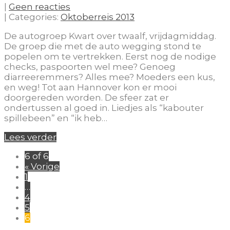
|
Geen reacties
| Categories:
Oktoberreis 2013
De autogroep Kwart over twaalf, vrijdagmiddag.
De groep die met de auto wegging stond te
popelen om te vertrekken. Eerst nog de nodige
checks, paspoorten wel mee? Genoeg
diarreeremmers? Alles mee? Moeders een kus,
en weg! Tot aan Hannover kon er mooi
doorgereden worden. De sfeer zat er
ondertussen al goed in. Liedjes als “kabouter
spillebeen” en “ik heb…
Lees verder
6 of 6
« Vorige
1
…
4
5
6