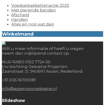
Voedselpakkettenactie 2025
Met gierende banden
Afscheid
Handen
Alles en nog wat dag
Winkelmand
Wilt u meer informatie of heeft u vragen
neem dan vrijblijvend contact op:
NL61 RABO 0152 7724 05
tnv stichting Oekraine Projecten
Zaanstraat 21, 9406PJ Assen, Nederland.
+31 (0)6 16700081
info@assenvooroekraine.nl
Slideshow